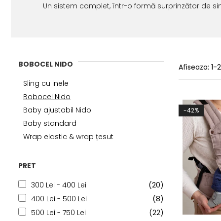
Un sistem complet, într-o formă surprinzător de si
BOBOCEL NIDO
Afiseaza:
1-
Sling cu inele
Bobocel Nido
Baby ajustabil Nido
-42%
Baby standard
Wrap elastic & wrap țesut
PRET
300 Lei - 400 Lei
(20)
400 Lei - 500 Lei
(8)
500 Lei - 750 Lei
(22)