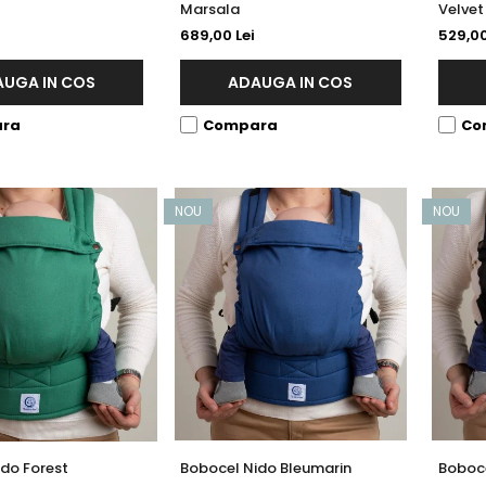
Marsala
Velvet
689,00 Lei
529,00
UGA IN COS
ADAUGA IN COS
ra
Compara
Co
NOU
NOU
do Forest
Bobocel Nido Bleumarin
Boboce