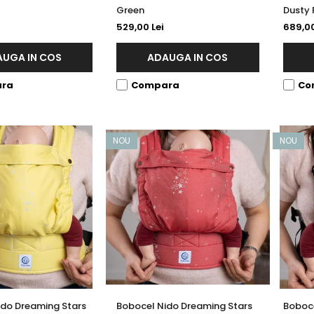
Green
Dusty 
529,00 Lei
689,00
UGA IN COS
ADAUGA IN COS
ra
Compara
Co
NOU
NOU
ido Dreaming Stars
Bobocel Nido Dreaming Stars
Boboce