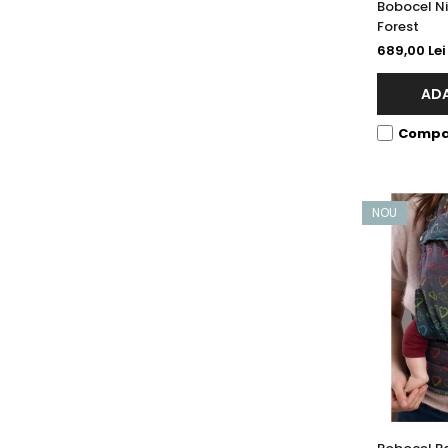
Bobocel N
Forest
689,00 Lei
ADA
Compa
NOU