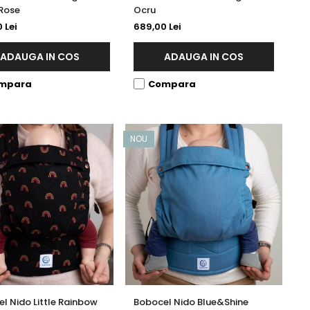
Rose
Ocru
 Lei
689,00 Lei
ADAUGA IN COS
ADAUGA IN COS
mpara
Compara
NOU
l Nido Little Rainbow
Bobocel Nido Blue&Shine