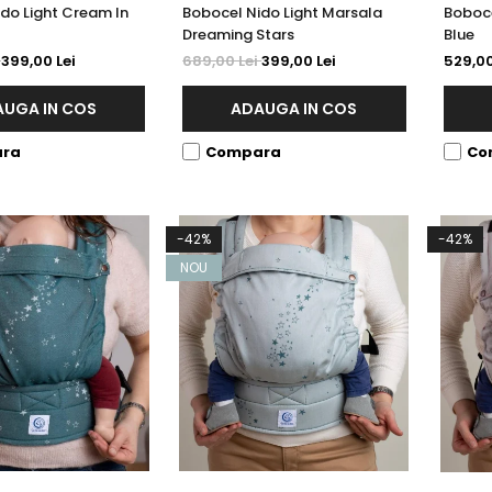
do Light Cream In
Bobocel Nido Light Marsala
Boboce
Dreaming Stars
Blue
i
399,00 Lei
689,00 Lei
399,00 Lei
529,00
UGA IN COS
ADAUGA IN COS
ra
Compara
Co
-42%
-42%
NOU