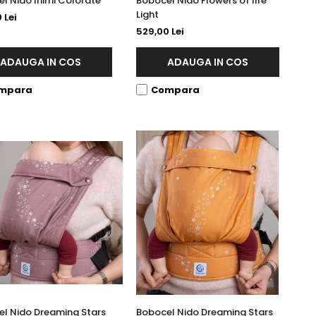
l Nido Inimi Colorate
Bobocel Nido Flowers of life
Light
 Lei
529,00 Lei
ADAUGA IN COS
ADAUGA IN COS
mpara
Compara
l Nido Dreaming Stars
Bobocel Nido Dreaming Stars