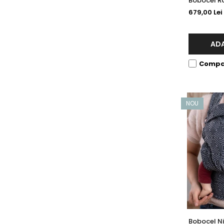
Bobocel R
679,00 Lei
ADA
Compa
NOU
Bobocel Ni