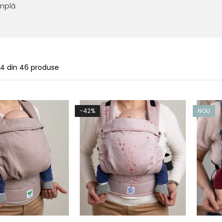
mplă.
24
din
46
produse
-42%
NOU