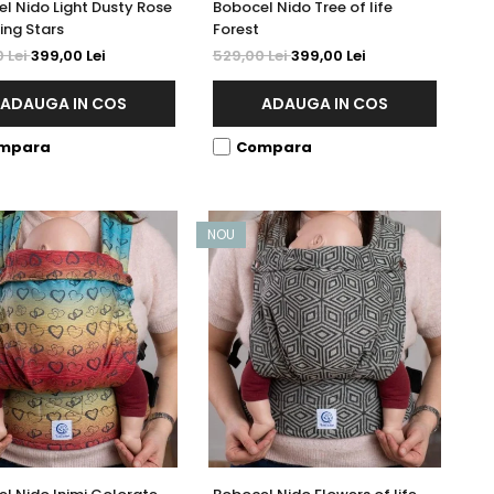
l Nido Light Dusty Rose
Bobocel Nido Tree of life
ng Stars
Forest
 Lei
399,00 Lei
529,00 Lei
399,00 Lei
ADAUGA IN COS
ADAUGA IN COS
mpara
Compara
NOU