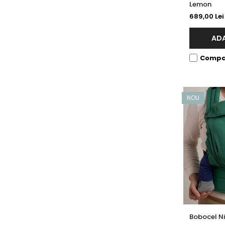
Lemon
689,00 Lei
ADA
Compa
NOU
Bobocel Ni