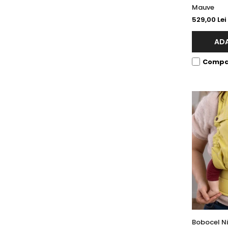
Mauve
529,00 Lei
ADA
Compa
Bobocel N