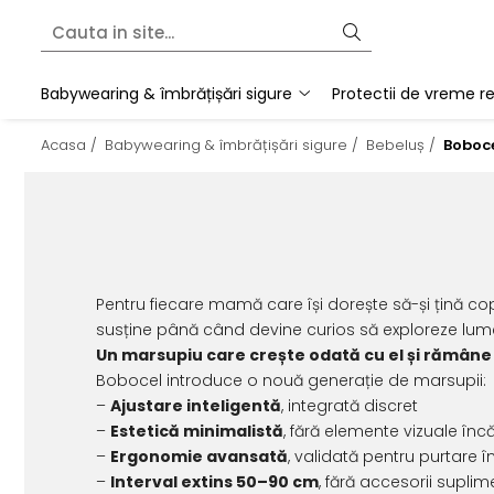
Babywearing & îmbrățișări sigure
Instructiuni de folosire
Accesorii
Babywearing & îmbrățișări sigure
Protectii de vreme r
Bebeluș
Sling cu inele
Botoșei babywearing
Acasa /
Babywearing & îmbrățișări sigure /
Bebeluș /
Boboce
Toddler
Wrap elastic
Paturici
Preschooler
Protectii de bretele
Accessorii Nido
Marsupiu jucărie
Pentru fiecare mamă care își dorește să-și țină copi
susține până când devine curios să exploreze lume
Un marsupiu care crește odată cu el și rămâne la
Bobocel introduce o nouă generație de marsupii:
–
Ajustare inteligentă
, integrată discret
–
Estetică minimalistă
, fără elemente vizuale înc
–
Ergonomie avansată
, validată pentru purtare 
–
Interval extins 50–90 cm
, fără accesorii supli