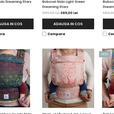
ido Dreaming Stars
Bobocel Nido Light Green
Boboce
Dreaming Stars
Dreami
689,00 Lei
399,00 Lei
689,00
UGA IN COS
ADAUGA IN COS
ra
Compara
Co
NOU