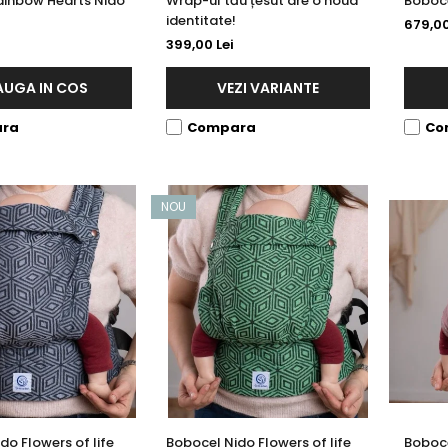
ainbow Hearts Nido
Wrap-ul tău țesut are o noua
Boboce
identitate!
679,00
399,00 Lei
UGA IN COS
VEZI VARIANTE
ra
Compara
Co
NOU
do Flowers of life
Bobocel Nido Flowers of life
Boboce