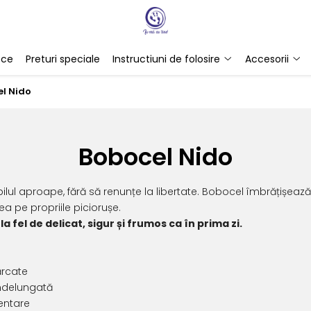
ece
Preturi speciale
Instructiuni de folosire
Accesorii
l Nido
Bobocel Nido
lul aproape, fără să renunțe la libertate. Bobocel îmbrățișează 
a pe propriile piciorușe.
 fel de delicat, sigur și frumos ca în prima zi.
ărcate
îndelungată
mentare