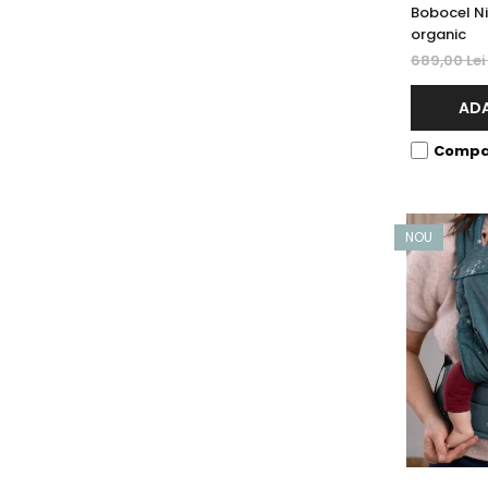
Bobocel Ni
organic
689,00 Le
ADA
Compa
NOU