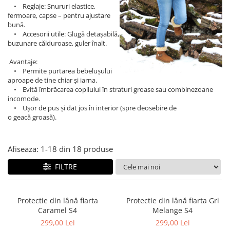
• Reglaje: Snururi elastice,
fermoare, capse – pentru ajustare
bună.
• Accesorii utile: Glugă detașabilă,
buzunare călduroase, guler înalt.
Avantaje:
• Permite purtarea bebelușului
aproape de tine chiar și iarna.
• Evită îmbrăcarea copilului în straturi groase sau combinezoane
incomode.
• Ușor de pus și dat jos în interior (spre deosebire de
o geacă groasă).
Afiseaza:
1-
18
din
18
produse
FILTRE
Protectie din lână fiarta
Protectie din lână fiarta Gri
Caramel S4
Melange S4
299,00 Lei
299,00 Lei