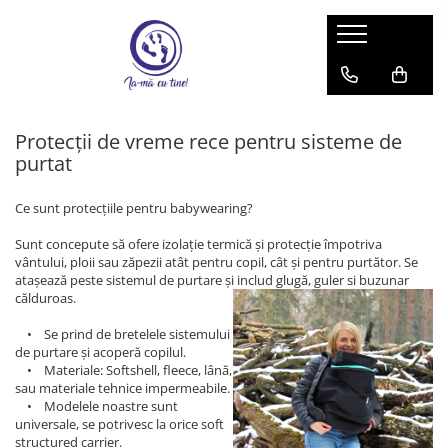
Babywearing & îmbrățișări sigure
Instructiuni de folosire
Accesorii
Bebeluș
Sling cu inele
Botoșei babywearing
Protecții de vreme rece pentru sisteme de
Toddler
Wrap elastic
Paturici
purtat
Preschooler
Protectii de bretele
Accessorii Nido
Ce sunt protecțiile pentru babywearing?
Marsupiu jucărie
Sunt concepute să ofere izolație termică și protecție împotriva
vântului, ploii sau zăpezii atât pentru copil, cât și pentru purtător. Se
atașează peste sistemul de purtare și includ glugă, guler si buzunar
călduroas.
• Se prind de bretelele sistemului
de purtare și acoperă copilul.
• Materiale: Softshell, fleece, lână,
sau materiale tehnice impermeabile.
• Modelele noastre sunt
universale, se potrivesc la orice soft
structured carrier.