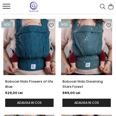
Babywearing & îmbrățișări sigure
Instructiuni de folosire
Accesorii
NOU
NOU
Bebeluș
Sling cu inele
Botoșei babywearing
Toddler
Wrap elastic
Paturici
Preschooler
Protectii de bretele
Accessorii Nido
Marsupiu jucărie
Bobocel Nido Flowers of life
Bobocel Nido Dreaming
Blue
Stars Forest
529,00 Lei
689,00 Lei
ADAUGA IN COS
ADAUGA IN COS