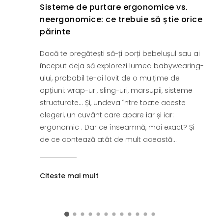
Sisteme de purtare ergonomice vs.
neergonomice: ce trebuie să știe orice
părinte
Dacă te pregătești să-ți porți bebelușul sau ai
început deja să explorezi lumea babywearing-
ului, probabil te-ai lovit de o mulțime de
opțiuni: wrap-uri, sling-uri, marsupii, sisteme
structurate... Și, undeva între toate aceste
alegeri, un cuvânt care apare iar și iar:
ergonomic . Dar ce înseamnă, mai exact? Și
de ce contează atât de mult această...
Citeste mai mult