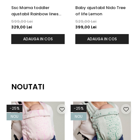
Ssc Mama toddler
Baby ajustabil Nido Tree
ajustabil Rainbow lines
of life Lemon
S4NG
599,00 Lei
529,00 Lei
329,00 Lei
399,00 Lei
ADAUGA IN COS
ADAUGA IN COS
NOUTATI
-25%
-25%
NOU
NOU