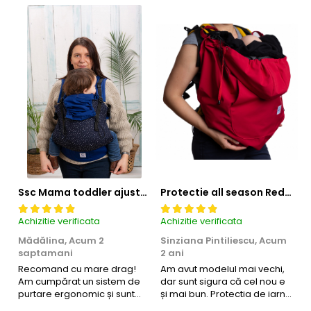
Ssc Mama toddler ajustabil Little dots S4NG
Protectie all season Redilicious S4
Achizitie verificata
Achizitie verificata
Ac
Mădălina,
Acum 2
Sinziana Pintiliescu,
Acum
K
saptamani
2 ani
Fo
Recomand cu mare drag!
Am avut modelul mai vechi,
r
Am cumpărat un sistem de
dar sunt sigura că cel nou e
purtare ergonomic și sunt
și mai bun. Protectia de iarna
foarte mulțumită. Materialele
ne-a ținut bebelușii calzi. Cel