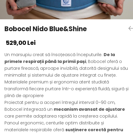
Bobocel Nido Blue&Shine
529,00 Lei
Un marsupiu creat să însoțească începuturile.
De la
primele respirații până la primii pași
, Bobocel oferă o
purtare firească, aproape invizibilă, datorită designului său
minimalist și sistemului de ajustare integrat cu finețe.
Materialele premium și ergonomia atent studiată
transformă fiecare purtare într-o experiență fluidă, sigură și
plină de apropiere
Proiectat pentru a acoperi întregul interval 0–90 cm,
Bobocel integrează un
mecanism avansat de ajustare
care permite adaptarea rapidă la creșterea copilului.
Panoul ergonomic, centurile optim distribuite și
materialele respirabile oferă
susținere corectă pentru