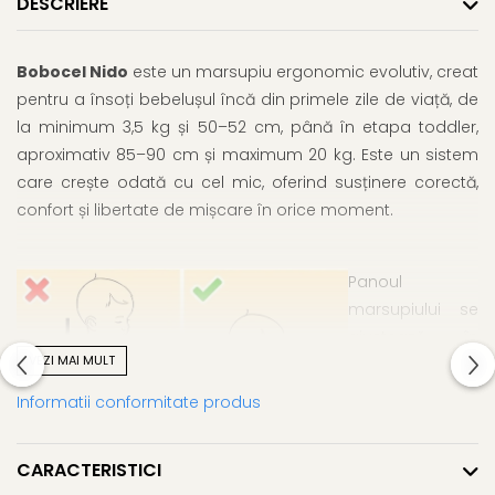
DESCRIERE
Bobocel Nido
este un marsupiu ergonomic evolutiv, creat
pentru a însoți bebelușul încă din primele zile de viață, de
la minimum 3,5 kg și 50–52 cm, până în etapa toddler,
aproximativ 85–90 cm și maximum 20 kg. Este un sistem
care crește odată cu cel mic, oferind susținere corectă,
confort și libertate de mișcare în orice moment.
Panoul
marsupiului se
ajustează în
VEZI MAI MULT
înălțime astfel
încât să susțină
Informatii conformitate produs
coloana
bebelușului în
CARACTERISTICI
poziția