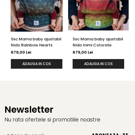
luni. Este realizată dintr-o spumă specială folosită în
babywearing și matlasată pentru a oferi susținere
excelentă purtătorului, distribuind uniform greutatea
copilului.
Ssc Mama baby ajustabil
Ssc Mama baby ajustabil
Materialul folosit este bumbac țesut 100%, într-o țesătură
Nido Rainbow Hearts
Nido Inimi Colorate
jacquard de 230 g/m², produsă special pentru noi de JAC
679,00 Lei
679,00 Lei
Art. Este certificat OEKO-TEX Standard 100, garantând
ADAUGA IN COS
ADAUGA IN COS
siguranță pentru pielea sensibilă a bebelușilor și vopsele
non-toxice. Bumbacul este natural, non-alergen, respirabil,
absoarbe și elimină umezeala, nu eliberează particule
iritante și poate fi sterilizat cu ușurință. Cataramele
Duraflex și chingile sunt certificate pentru calitate și
rezistență conform standardelor internaționale.
Newsletter
Nu rata ofertele si promotiile noastre
Bobocel Nido este
ideal pentru plimbări lungi
,
distribuind uniform greutatea pe ambii umeri și oferind