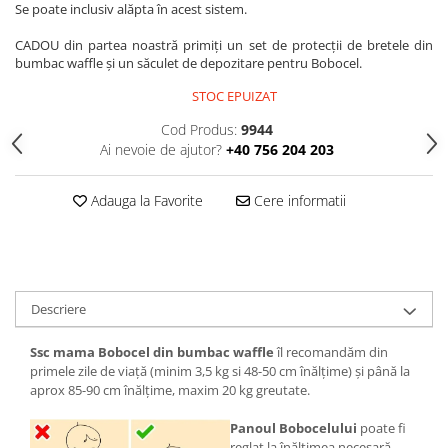
Se poate inclusiv alăpta în acest sistem.
CADOU din partea noastră primiți un set de protecții de bretele din
bumbac waffle și un săculet de depozitare pentru Bobocel.
STOC EPUIZAT
Cod Produs:
9944
Ai nevoie de ajutor?
+40 756 204 203
Adauga la Favorite
Cere informatii
Descriere
Ssc mama Bobocel din bumbac waffle
îl recomandăm din
primele zile de viață (minim 3,5 kg si 48-50 cm înălțime) și până la
aprox 85-90 cm înălțime, maxim 20 kg greutate.
Panoul
Bobocelului
poate fi
reglat la înălțimea necesară