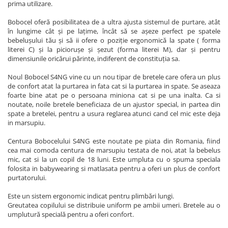
prima utilizare.
Bobocel oferă posibilitatea de a ultra ajusta sistemul de purtare, atât
în lungime cât și pe lațime, încât să se așeze perfect pe spatele
bebelușului tău și să ii ofere o poziție ergonomică la spate ( forma
literei C) și la piciorușe și șezut (forma literei M), dar și pentru
dimensiunile oricărui părinte, indiferent de constituția sa.
Noul Bobocel S4NG vine cu un nou tipar de bretele care ofera un plus
de confort atat la purtarea in fata cat si la purtarea in spate. Se aseaza
foarte bine atat pe o persoana miniona cat si pe una inalta. Ca si
noutate, noile bretele beneficiaza de un ajustor special, in partea din
spate a bretelei, pentru a usura reglarea atunci cand cel mic este deja
in marsupiu.
Centura Bobocelului S4NG este noutate pe piata din Romania, fiind
cea mai comoda centura de marsupiu testata de noi, atat la bebelus
mic, cat si la un copil de 18 luni. Este umpluta cu o spuma speciala
folosita in babywearing si matlasata pentru a oferi un plus de confort
purtatorului.
Este un sistem ergonomic indicat pentru plimbări lungi.
Greutatea copilului se distribuie uniform pe ambii umeri. Bretele au o
umplutură specială pentru a oferi confort.