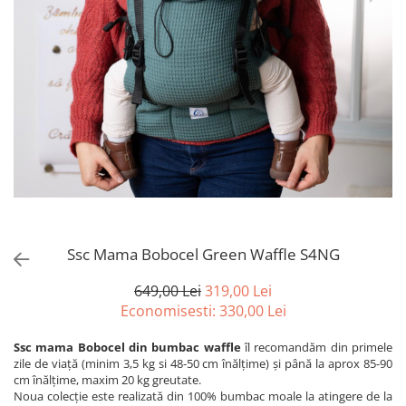
Ssc Mama Bobocel Green Waffle S4NG
649,00 Lei
319,00 Lei
Economisesti:
330,00
Lei
Ssc mama Bobocel din bumbac waffle
îl recomandăm din primele
zile de viață (minim 3,5 kg si 48-50 cm înălțime) și până la aprox 85-90
cm înălțime, maxim 20 kg greutate.
Noua colecție este realizată din 100% bumbac moale la atingere de la