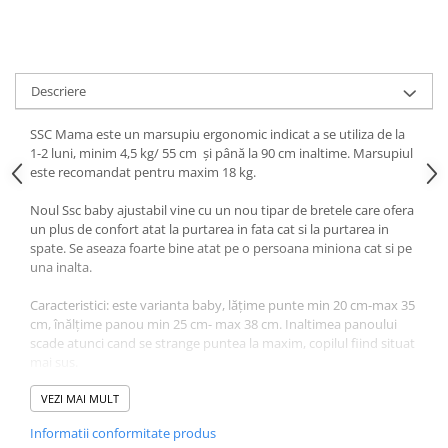
Descriere
SSC Mama este un marsupiu ergonomic indicat a se utiliza de la
1-2 luni, minim 4,5 kg/ 55 cm și până la 90 cm inaltime. Marsupiul
este recomandat pentru maxim 18 kg.
Noul Ssc baby ajustabil vine cu un nou tipar de bretele care ofera
un plus de confort atat la purtarea in fata cat si la purtarea in
spate. Se aseaza foarte bine atat pe o persoana miniona cat si pe
una inalta.
Caracteristici: este varianta baby, lățime punte min 20 cm-max 35
cm, înălțime panou min 25 cm- max 38 cm. Inaltimea panoului
scade atunci cand se strange puntea la maxim, copilul fiind situat
mai sus.
Marsupiul este fabricat din bumbac certificat OEKO Tex 100 si
VEZI MAI MULT
panou brodat manual de strabunicuta noastra. Datorita
Informatii conformitate produs
materialului fin si respirabil il recomandam in toate anotimpurile.