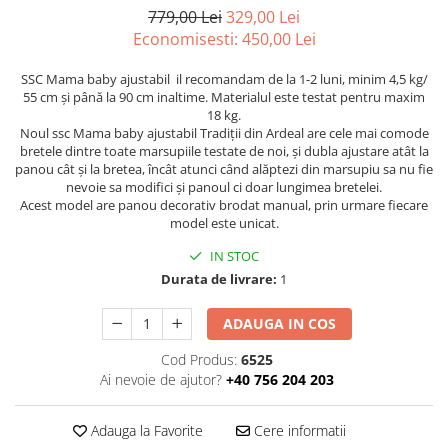
779,00 Lei
329,00 Lei
Economisesti:
450,00
Lei
SSC Mama baby ajustabil il recomandam de la 1-2 luni, minim 4,5 kg/
55 cm și până la 90 cm inaltime. Materialul este testat pentru maxim
18 kg.
Noul ssc Mama baby ajustabil Tradiții din Ardeal are cele mai comode
bretele dintre toate marsupiile testate de noi, și dubla ajustare atât la
panou cât și la bretea, încât atunci când alăptezi din marsupiu sa nu fie
nevoie sa modifici și panoul ci doar lungimea bretelei.
Acest model are panou decorativ brodat manual, prin urmare fiecare
model este unicat.
IN STOC
Durata de livrare:
1
ADAUGA IN COS
Cod Produs:
6525
Ai nevoie de ajutor?
+40 756 204 203
Adauga la Favorite
Cere informatii