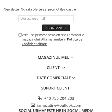
vatelina de calitate, pentru a oferi confort. Spre deosebire de
MeiTai care are braul buretat, SSC Mama are braul din spuma,
Newsletter
Nu rata ofertele si promotiile noastre
fiind foarte comod.
Se poate inclusiv alapta in acest sistem, datorita chingii care se
ajusteaza la nivelul panoului.
Vreau sa primesc newsletter cu promotiile
magazinului. Afla mai multe in
Politica de
Confidentialitate
MAGAZINUL MEU
CLIENTI
DATE COMERCIALE
SUPORT CLIENTI
+40 756 204 203
iamacutine@outlook.com
SOCIAL
URMARESTE-NE IN SOCIAL MEDIA