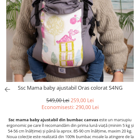
Ssc Mama baby ajustabil Oras colorat S4NG
549,00 Lei
259,00 Lei
Economisesti:
290,00
Lei
Ssc mama
baby ajustabil din bumbac canvas
este un marsupiu
ergonomic pe care îl recomandăm din prima lună viață (minim 5 kg și
54-56 cm înălțime) și până la aprox. 85-90 cm înălțime, maxim 20 kg.
Noua colecție este realizată din 100% bumbac moale la atingere de la