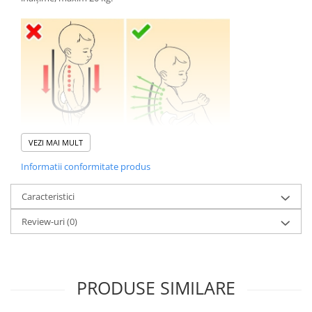
VEZI MAI MULT
Informatii conformitate produs
Caracteristici
Review-uri
(0)
PRODUSE SIMILARE
Panoul
sistemului de purtare
poate fi reglat la înălțimea
necesară corpului bebelușului, încât să îi ofere acestuia confortul