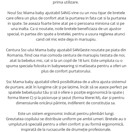
prima utilizare.
Noul Ssc Mama baby ajustabil S4NG vine cu un nou tipar de bretele
care ofera un plus de confort atat la purtarea in fata cat si la purtarea
in spate. Se aseaza foarte bine atat pe o persoana miniona cat si pe
una inalta. Ca si noutate, noile bretele beneficiaza de un ajustor
special, in partea din spate a bretelei, pentru a usura reglarea atunci
cand cel mic este deja in marsupiu.
Centura Ssc-ului Mama baby ajustabil S4NGeste noutate pe piata din
Romania, fiind cea mai comoda centura de marsupiu testata de noi,
atat la bebelus mic, cat si la un copil de 18 luni. Este umpluta cu o
spuma speciala folosita in babywearing si matlasata pentru a oferi un
plus de confort purtatorului.
Ssc Mama baby ajustabil oferă posibilitatea de a ultra ajusta sistemul
de purtare, atât în lungime cât și pe lațime, încât să se așeze perfect pe
spatele bebelușului tău și să ii ofere o poziție ergonomică la spate (
forma literei C) și la piciorușe și șezut (forma literei M), dar și pentru
dimensiunile oricărui părinte, indiferent de constituția sa.
Este un sistem ergonomic indicat pentru plimbări lungi.
Greutatea copilului se distribuie uniform pe ambii umeri. Bretele au o
umplutură specială pentru a oferi confort și au formă ergonomică,
inspirată de la rucsacurile de drumeție profesionale.