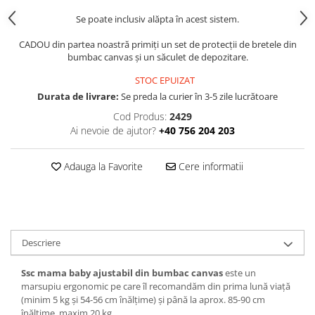
Se poate inclusiv alăpta în acest sistem.
CADOU din partea noastră primiți un set de protecții de bretele din
bumbac canvas și un săculet de depozitare.
STOC EPUIZAT
Durata de livrare:
Se preda la curier în 3-5 zile lucrătoare
Cod Produs:
2429
Ai nevoie de ajutor?
+40 756 204 203
Adauga la Favorite
Cere informatii
Descriere
Ssc mama
baby ajustabil din bumbac canvas
este un
marsupiu ergonomic pe care îl recomandăm din prima lună viață
(minim 5 kg și 54-56 cm înălțime) și până la aprox. 85-90 cm
înălțime, maxim 20 kg.