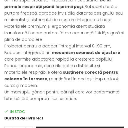
primele respirații până la primii pași
, Bobocel oferă o
purtare firească, aproape invizibilă, datorită designului său
minimalist și sistemului de ajustare integrat cu finețe.
Materialele premium și ergonomia atent studiată
transformă fiecare purtare într-o experiență fluidă, sigură și
plină de apropiere
Proiectat pentru a acoperi întregul interval 0–90 cm,
Bobocel integrează un
mecanism avansat de ajustare
care permite adaptarea rapidă la creșterea copilului.
Panoul ergonomic, centurile optim distribuite și
materialele respirabile oferă
susținere corectă pentru
coloana în formare
, menținând în același timp un look
curat și modern.
Un marsupiu gândit pentru părinții care vor performanță
tehnică fără compromisuri estetice.
IN STOC
Durata de livrare:
1