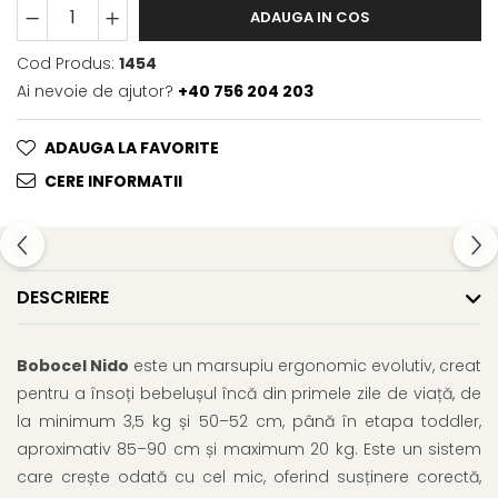
ADAUGA IN COS
Cod Produs:
1454
Ai nevoie de ajutor?
+40 756 204 203
ADAUGA LA FAVORITE
CERE INFORMATII
DESCRIERE
Bobocel Nido
este un marsupiu ergonomic evolutiv, creat
pentru a însoți bebelușul încă din primele zile de viață, de
la minimum 3,5 kg și 50–52 cm, până în etapa toddler,
aproximativ 85–90 cm și maximum 20 kg. Este un sistem
care crește odată cu cel mic, oferind susținere corectă,