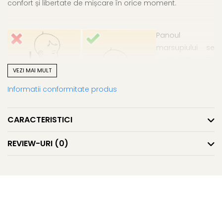
confort și libertate de mișcare în orice moment.
Panoul
marsupiului se
ajustează în
VEZI MAI MULT
înălțime astfel
încât să susțină
Informatii conformitate produs
coloana
bebelușului în
CARACTERISTICI
poziția
fiziologică în
REVIEW-URI
(0)
formă de „C”. În
partea
superioară,
Bobocel Nido
este prevăzut
cu un guler
reglabil, prins în