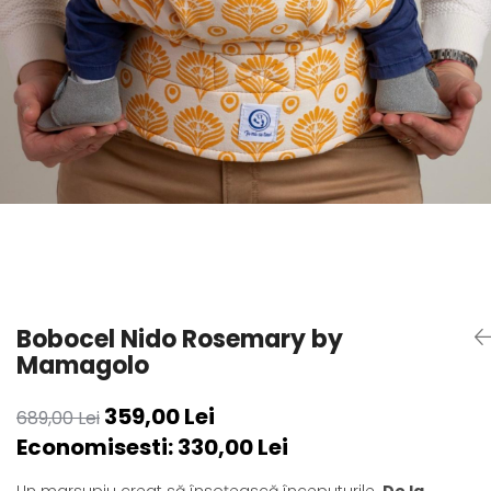
Bobocel Nido Rosemary by
Mamagolo
359,00 Lei
689,00 Lei
Economisesti:
330,00
Lei
Un marsupiu creat să însoțească începuturile.
De la