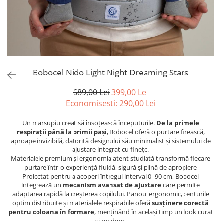
Bobocel Nido Light Night Dreaming Stars
689,00 Lei
399,00 Lei
Economisesti:
290,00
Lei
Un marsupiu creat să însoțească începuturile.
De la primele
respirații până la primii pași
, Bobocel oferă o purtare firească,
aproape invizibilă, datorită designului său minimalist și sistemului de
ajustare integrat cu finețe.
Materialele premium și ergonomia atent studiată transformă fiecare
purtare într-o experiență fluidă, sigură și plină de apropiere
Proiectat pentru a acoperi întregul interval 0–90 cm, Bobocel
integrează un
mecanism avansat de ajustare
care permite
adaptarea rapidă la creșterea copilului. Panoul ergonomic, centurile
optim distribuite și materialele respirabile oferă
susținere corectă
pentru coloana în formare
, menținând în același timp un look curat
și modern.