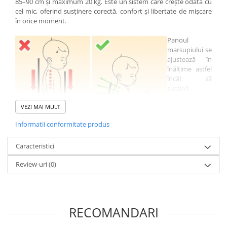
85–90 cm și maximum 20 kg. Este un sistem care crește odată cu
cel mic, oferind susținere corectă, confort și libertate de mișcare
în orice moment.
Panoul
marsupiului se
ajustează în
înălțime astfel
încât să
susțină
coloana
VEZI MAI MULT
bebelușului în
poziția
Informatii conformitate produs
fiziologică în
formă de „C”.
Caracteristici
În partea
superioară,
Review-uri
(0)
Bobocel Nido
este prevăzut
cu un guler
reglabil, prins
în capse, care
RECOMANDARI
poate fi atașat
pe panou