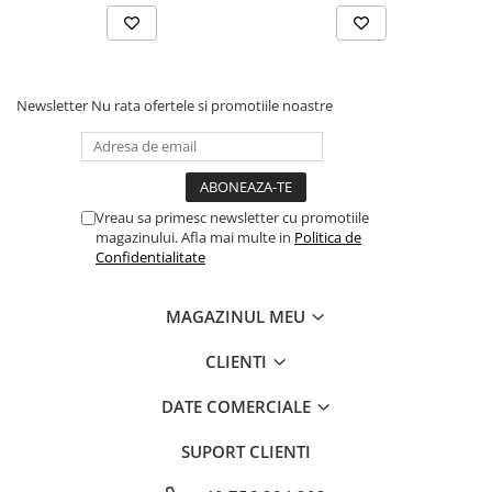
usuce, iar apoi perie ușor până când aceasta va cădea de pe
material. In cazul in care este absolut necesar, se poate spala de
mana in apa rece (chiar rece) E atât de simplu si ușor de curațat!
Newsletter
Nu rata ofertele si promotiile noastre
Vreau sa primesc newsletter cu promotiile
magazinului. Afla mai multe in
Politica de
Confidentialitate
MAGAZINUL MEU
CLIENTI
DATE COMERCIALE
SUPORT CLIENTI