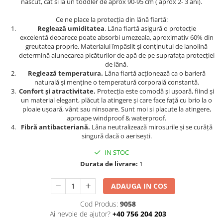
nascut, cat si la un toddler de aprox 90-95 cm ( aprox 2- 3 ani).
Ce ne place la protecția din lână fiartă:
Reglează umiditatea
. Lâna fiartă asigură o protecție
excelentă deoarece poate absorbi umezeala, aproximativ 60% din
greutatea proprie. Materialul împâslit și conținutul de lanolină
determină alunecarea picăturilor de apă de pe suprafața protecției
de lână.
Reglează temperatura.
Lâna fiartă acționează ca o barieră
naturală și menține o temperatură corporală constantă.
Confort și atractivitate.
Protecția este comodă și ușoară, fiind și
un material elegant, plăcut la atingere și care face față cu brio la o
ploaie ușoară, vânt sau ninsoare. Sunt moi si placute la atingere,
aproape windproof & waterproof.
Fibră antibacteriană.
Lâna neutralizează mirosurile și se curăță
singură dacă o aerisești.
IN STOC
Durata de livrare:
1
ADAUGA IN COS
Cod Produs:
9058
Ai nevoie de ajutor?
+40 756 204 203