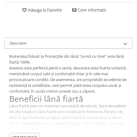
Adauga la Favorite
Cere informatii
Descriere
Materialul folosit la Protecţiile din lână "Ia-mă cu tine!" este lână
fiartă 100%.
Aceasta este perfectă pentru iarnă, deoarece este foarte izolantă,
menținând corpul cald și confortabil chiar și în cele mai
provocatoare condiții. De asemenea, are proprietăți excelente de
rezistență la umiditate, care permit păstrarea corpului uscat și
confortabil, în ciuda vremii umede sau a zăpezii.
Beneficii lână fiartă
Lâna fiartă este un material care există de secole. Spre deosebire
de alte țesături, lâna fiartă este creată prin fierberea fibrelor de
lână în apă fierbinte și săpun până când se micșorează și devin
dense. Rezultatul este un material gros, cald, rezistent, care este
ideal pentru îmbrăcămintea de iarnă.
Beneficii ale protecției din lână fiartă pentru babywearing: