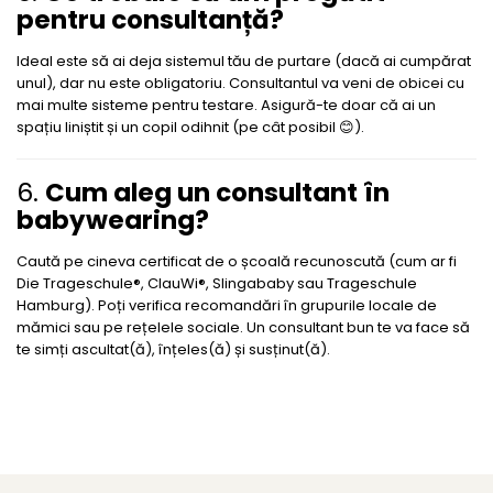
pentru consultanță?
Ideal este să ai deja sistemul tău de purtare (dacă ai cumpărat
unul), dar nu este obligatoriu. Consultantul va veni de obicei cu
mai multe sisteme pentru testare. Asigură-te doar că ai un
spațiu liniștit și un copil odihnit (pe cât posibil 😊).
6.
Cum aleg un consultant în
babywearing?
Caută pe cineva certificat de o școală recunoscută (cum ar fi
Die Trageschule®, ClauWi®, Slingababy sau Trageschule
Hamburg). Poți verifica recomandări în grupurile locale de
mămici sau pe rețelele sociale. Un consultant bun te va face să
te simți ascultat(ă), înțeles(ă) și susținut(ă).