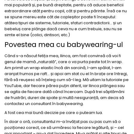
mai populară și, pe bună dreptate, pentru că aduce beneficii
extraordinare atât pentru copil, cât și pentru părinte. Însă ce nu
se spune mereu este cât de copleșitor poate fi începutul:
atâtea tipuri de sisteme, tutoriale, sfaturi contradictorii… și un
bebeluș care plânge dacă ceva nu e cum trebuie, sau nu se
simte el bine (colici, dintisori, etc.)
Povestea mea cu babywearing-ul
Când s-a născut fetița mea, Ilinca, am fost convinsă că voi fi
genul de mamă „naturală”, care o va purta peste tot în wrap.
Am primit un wrap elastic încă din sarcină, l-am spălat, l-am
aranjat frumos pe raft... și apoi am stat cu el în brațe ore întregi,
fără să reușesc să înțeleg cum să-l leg. Mă uitam la tutoriale pe
YouTube, dar fiecare părea puțin diferit, iar Ilinca plângea sau
se agita de fiecare dată când încercam. După trei săptămâni
de frustrări, dureri de spate și multă nesiguranță, am decis să
contactez un consultant în babywearing.
A fost cea mai bună decizie pe care o puteam lua.
În doar o oră, consultantul m-a învățat pas cu pas cum să o
poziționez corect, ce să urmăresc la fiecare legătură, și – cel
mai important – mi-a dat încredere. Mi-a arătat și alte tipuri de