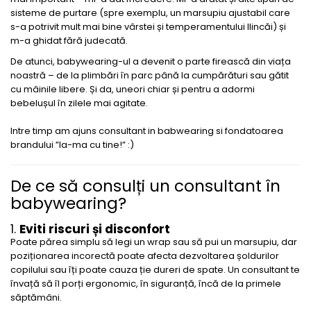
sisteme de purtare (spre exemplu, un marsupiu ajustabil care
s-a potrivit mult mai bine vârstei și temperamentului Ilincăi) și
m-a ghidat fără judecată.
De atunci, babywearing-ul a devenit o parte firească din viața
noastră – de la plimbări în parc până la cumpărături sau gătit
cu mâinile libere. Și da, uneori chiar și pentru a adormi
bebelușul în zilele mai agitate.
Intre timp am ajuns consultant in babwearing si fondatoarea
brandului ”Ia-ma cu tine!” :)
De ce să consulți un consultant în
babywearing?
1.
Eviti riscuri și disconfort
Poate părea simplu să legi un wrap sau să pui un marsupiu, dar
poziționarea incorectă poate afecta dezvoltarea șoldurilor
copilului sau îți poate cauza ție dureri de spate. Un consultant te
învață să îl porți ergonomic, în siguranță, încă de la primele
săptămâni.