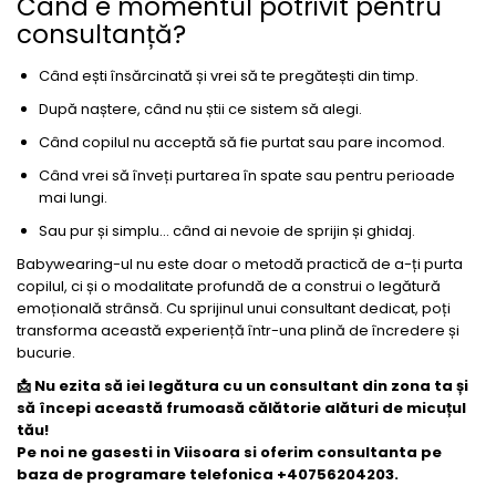
Când e momentul potrivit pentru
consultanță?
Când ești însărcinată și vrei să te pregătești din timp.
După naștere, când nu știi ce sistem să alegi.
Când copilul nu acceptă să fie purtat sau pare incomod.
Când vrei să înveți purtarea în spate sau pentru perioade
mai lungi.
Sau pur și simplu... când ai nevoie de sprijin și ghidaj.
Babywearing-ul nu este doar o metodă practică de a-ți purta
copilul, ci și o modalitate profundă de a construi o legătură
emoțională strânsă. Cu sprijinul unui consultant dedicat, poți
transforma această experiență într-una plină de încredere și
bucurie.
📩 Nu ezita să iei legătura cu un consultant din zona ta și
să începi această frumoasă călătorie alături de micuțul
tău!
Pe noi ne gasesti in Viisoara si oferim consultanta pe
baza de programare telefonica +40756204203.