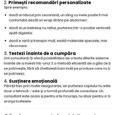
2.
Primești recomandări personalizate
Spre exemplu:
dacă ai născut prin cezariană, un sling cu inele poate fi mai
confortabil decât un wrap strâns pe abdomen;
dacă ai un bebeluș cu reflux, purtarea într-o poziție verticală
ajută digestia;
dacă e vară și transpiri mult, există materiale speciale, mai
răcoroase.
3.
Testezi înainte de a cumpăra
Unii consultanți îți oferă posibilitatea de a testa diferite sisteme
înainte de a investi într-unul. E o metodă eficientă de a găsi ce ți
se potrivește, fără să cheltuiești bani inutil pe produse care nu ți
se potrivesc.
4.
Susținere emoțională
Părinții trec prin multe nesiguranțe, iar purtarea copilului nu este
doar o tehnică – este și o formă profundă de conectare. Un
consultant este acolo și pentru a te încuraja, nu doar pentru a-ți
aranja bretelele.