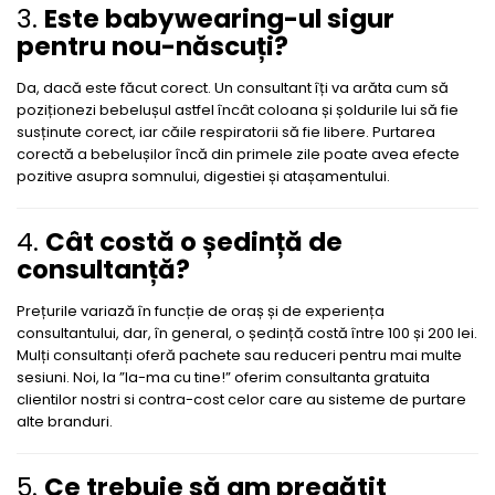
3.
Este babywearing-ul sigur
pentru nou-născuți?
Da, dacă este făcut corect. Un consultant îți va arăta cum să
poziționezi bebelușul astfel încât coloana și șoldurile lui să fie
susținute corect, iar căile respiratorii să fie libere. Purtarea
corectă a bebelușilor încă din primele zile poate avea efecte
pozitive asupra somnului, digestiei și atașamentului.
4.
Cât costă o ședință de
consultanță?
Prețurile variază în funcție de oraș și de experiența
consultantului, dar, în general, o ședință costă între 100 și 200 lei.
Mulți consultanți oferă pachete sau reduceri pentru mai multe
sesiuni. Noi, la ”Ia-ma cu tine!” oferim consultanta gratuita
clientilor nostri si contra-cost celor care au sisteme de purtare
alte branduri.
5.
Ce trebuie să am pregătit