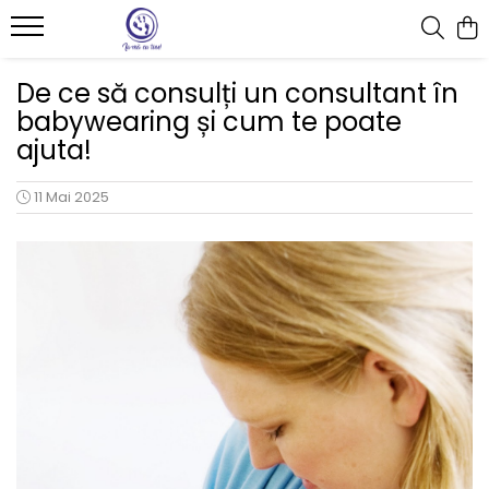
Babywearing & îmbrățișări sigure
Instructiuni de folosire
Accesorii
De ce să consulți un consultant în
babywearing și cum te poate
Bebeluș
Sling cu inele
Botoșei babywearing
ajuta!
Toddler
Wrap elastic
Paturici
Preschooler
Protectii de bretele
11 Mai 2025
Accessorii Nido
Marsupiu jucărie