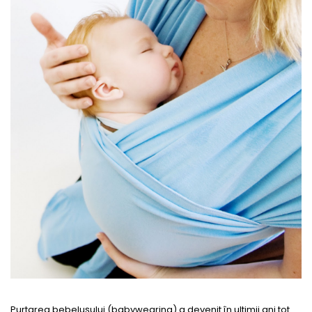
Purtarea bebelușului (babywearing) a devenit în ultimii ani tot