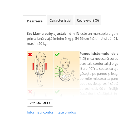
pe
Facebook
Caracteristici
Review-uri
(0)
Descriere
Ssc Mama baby ajustabil din IN
este un marsupiu ergon
prima lună viață (minim 5 kg și 54-56 cm înălțime) și până l
maxim 20 kg.
Panoul
sistemului de 
înălțimea necesară corpul
acestuia confortul și er
literei ”C”) la spate, cu 
găsește pe panou și leag
permite micșorarea panoul
bebeluș de aprox 4 săptâ
aproximativ 90 cm înălți
Dacă doriți să alăptați î
doar să lărgiți puțin part
VEZI MAI MULT
panoul de bretea și este 
nu modificați înălțimea 
Informatii conformitate produs
strângeți chinga la loc p