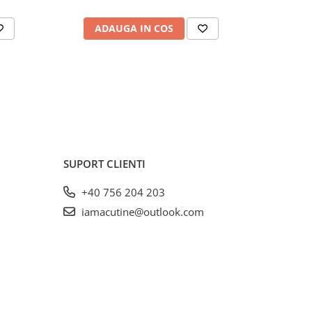
ADAUGA IN COS
AD
SUPORT CLIENTI
+40 756 204 203
iamacutine@outlook.com