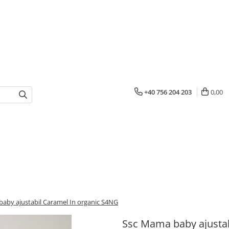
+40 756 204 203
0,00
aby ajustabil Caramel In organic S4NG
Ssc Mama baby ajustab