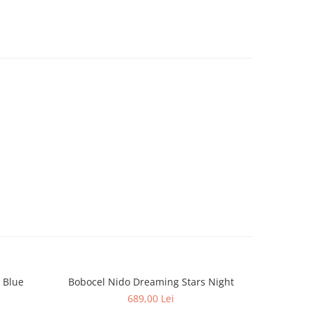
e Blue
Bobocel Nido Dreaming Stars Night
Bobocel 
NOU
689,00 Lei