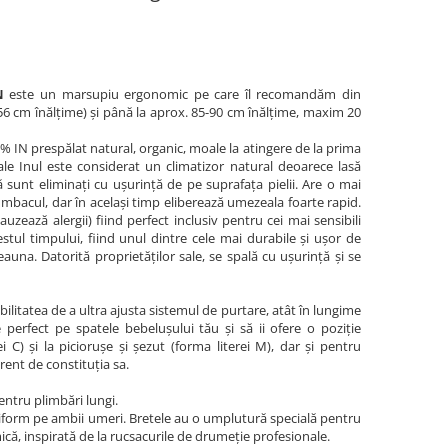
N
este un marsupiu ergonomic pe care îl recomandăm din
56 cm înălțime) și până la aprox. 85-90 cm înălțime, maxim 20
0% IN prespălat natural, organic, moale la atingere de la prima
sale Inul este considerat un climatizor natural deoarece lasă
pă sunt eliminați cu ușurință de pe suprafața pielii. Are o mai
mbacul, dar în același timp eliberează umezeala foarte rapid.
uzează alergii) fiind perfect inclusiv pentru cei mai sensibili
estul timpului, fiind unul dintre cele mai durabile și ușor de
eauna. Datorită proprietăților sale, se spală cu ușurință și se
ilitatea de a ultra ajusta sistemul de purtare, atât în lungime
e perfect pe spatele bebelușului tău și să ii ofere o poziție
 C) și la piciorușe și șezut (forma literei M), dar și pentru
erent de constituția sa.
ntru plimbări lungi.
niform pe ambii umeri. Bretele au o umplutură specială pentru
că, inspirată de la rucsacurile de drumeție profesionale.