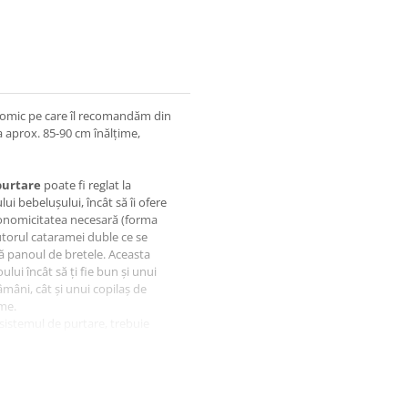
omic pe care îl recomandăm din
a aprox. 85-90 cm înălțime,
purtare
poate fi reglat la
ui bebelușului, încât să îi ofere
gonomicitatea necesară (forma
ajutorul cataramei duble ce se
ă panoul de bretele. Aceasta
ui încât să ți fie bun și unui
mâni, cât și unui copilaș de
me.
n sistemul de purtare, trebuie
ea de sus a chingii care leagă
prinsă cu un ajustor dublu, astfel
panoului, iar după alăptare
entru a vă contiuna plimbarea.