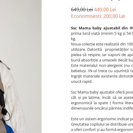
649,00 Lei
449,00 Lei
Economisesti:
200,00
Lei
Ssc Mama baby ajustabil din I
prima lună viață (minim 5 kg și 54-
kg.
Noua colecție este realizată din 10
utilizare. Datorită proprietăților 
pielea să respire, iar vaporii de a
bună absorbție a umezelii decât bu
Este materialul non-alergenic (nu ca
bebeluși. IN-ul trece cu ușurință t
îngrijit materiale existente dintotd
usucă rapid.
Ssc Mama baby ajustabil oferă posib
cât și pe lațime, încât să se așez
ergonomică la spate ( forma literei
dimensiunile oricărui părinte, indif
Este un sistem ergonomic indicat pe
Greutatea copilului se distribuie u
a oferi confort și au formă ergonomi