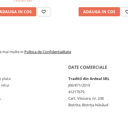
ADAUGA IN COS
ADAUGA IN COS
utatea copilului se distribuie
ntru a oferi confort.
purtat din IN 100%
ar se poate clăti în apă rece-
la mai multe in
Politica de Confidentialitate
r pentru a îl ajuta să ajungă cât
șina de spalat la 30 grade
DATE COMERCIALE
 prealabil. Asigurati-va ca toate
 plata
Traditii din Ardeal SRL
 sau prin expunere directă la
inte de spălare.
 retur
J06/871/2019
41217679
L
Cart. Viisoara, nr. 238
Bistrita, Bistrița-Năsăud