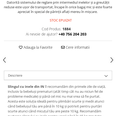
Datorită sistemului de reglare prin intermediul inelelor și a greutății
reduse este ușor de transportat, încape în orice bagaj mic și este foarte
apreciat în special de părinții aflați mereu în mișcare.
STOC EPUIZAT
Cod Produs:
1884
Ai nevoie de ajutor?
+40 756 204 203
Adauga la Favorite
Cere informatii
Descriere
Slingul cu inele din IN
îl recomandăm din primele zile de viață,
inclusiv la bebeluși prematuri (atât timp cât nu au niciun fel de
probleme medicale) și până cel mic nu mai vrea să fie purtat.
Acesta este soluția ideală pentru plimbări scurte și medii atunci
când bebelușul tău are până în 10 kg și potrivit pentru purtări
scurte atunci când micuțul tău are peste 10 kg. Recomandăm
purtarea slingului cu inele pentru copii până în 15 kg greutate