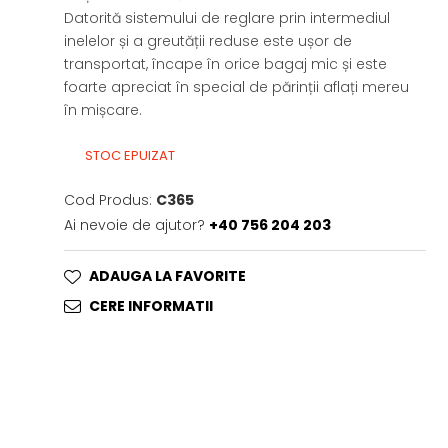
Datorită sistemului de reglare prin intermediul
inelelor și a greutății reduse este ușor de
transportat, încape în orice bagaj mic și este
foarte apreciat în special de părinții aflați mereu
în mișcare.
STOC EPUIZAT
Cod Produs:
C365
Ai nevoie de ajutor?
+40 756 204 203
ADAUGA LA FAVORITE
CERE INFORMATII