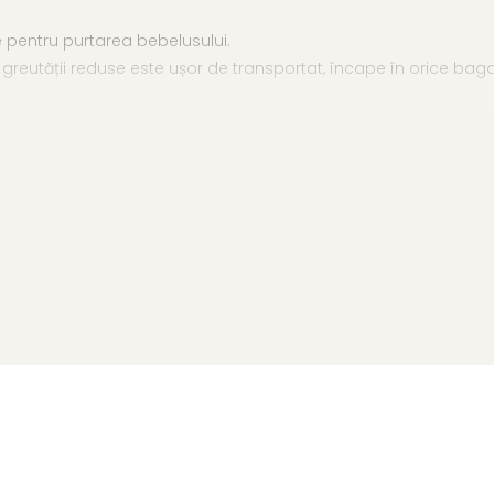
te pentru purtarea bebelusului.
a greutății reduse este ușor de transportat, încape în orice bagaj 
arece ajustarea materialului este dintre cele mai simple exist
scurta este de 160 cm, iar latura lungă este de 185 cm.
r de purtat din IN 100%
 iar pentru a îl ajuta să ajungă cât mai rapid în varianta sa 
l.
și variante ce se pot călca la temperatura medie. este recoman