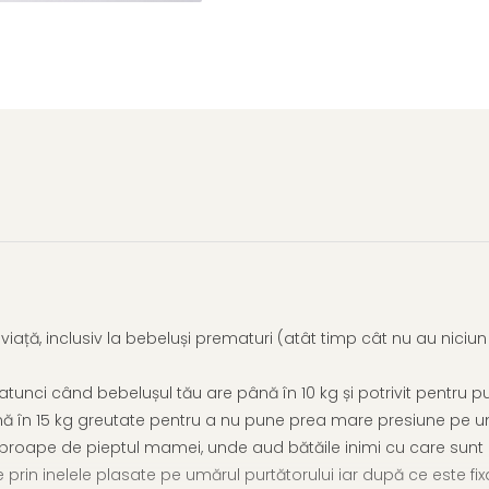
Distribuie
pe
Facebook
iață, inclusiv la bebeluși prematuri (atât timp cât nu au nici
atunci când bebelușul tău are până în 10 kg și potrivit pentru p
ă în 15 kg greutate pentru a nu pune prea mare presiune pe um
aproape de pieptul mamei, unde aud bătăile inimi cu care sunt at
 prin inelele plasate pe umărul purtătorului iar după ce este fix