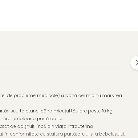
un fel de probleme medicale) și până cel mic nu mai vrea
urtări scurte atunci când micuțul tău are peste 10 kg.
ărul și coloana purtătorului.
ât de obișnuiți încă din viața intrauterină.
at în conformitate cu statura purtătorului și a bebelușului,