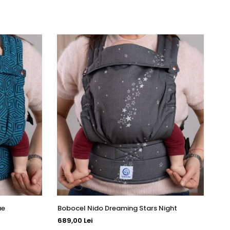
NO
ue
Bobocel Nido Dreaming Stars Night
Bo
689,00 Lei
68