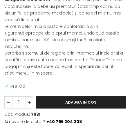
viață, inclusiv la bebeluși prematuri (atât timp cât nu au
niciun fel de probleme medicale) și până cel mic nu mai
vrea să fie purtat.
Le oferă celor mici o purtare confortabilă și în
siguranță aproape de pieptul mamei, unde aud bătăile
inimi cu care sunt atât de obișnuiți încă din viața
intrauterină.
Datorită sistemului de reglare prin intermediul inelelor și a
greutății reduse este ușor de transportat, încape în orice
bagaj mic și este foarte apreciat în special de părinții
aflați mereu în mișcare.
IN STOC
ADAUGA IN COS
Cod Produs:
7931
Ai nevoie de ajutor?
+40 756 204 203