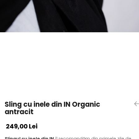
Sling cu inele din IN Organic
antracit
249,00 Lei
Slingul cu inele din IN
îl recomandăm din primele zile de