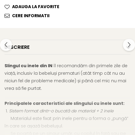
ADAUGA LA FAVORITE
CERE INFORMATII
DESCRIERE
Slingul cu inele din IN
îl recomandăm din primele zile de
viață, inclusiv la bebeluși prematuri (atât timp cât nu au
niciun fel de probleme medicale) și până cel mic nu mai
vrea să fie purtat.
Principalele caracteristici ale slingului cu inele sunt:
1.
Sistem format dintr-o bucată de material + 2 inele
Materialul este fixat prin inele pentru a forma o „pungă”
în care se așază bebelușul.
Se poartă pe un singur umăr, cu copilul în față sau pe