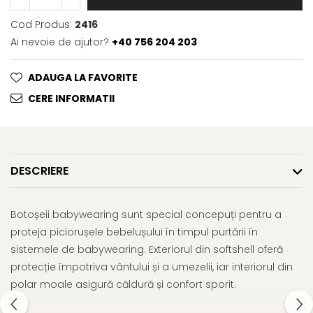
Cod Produs:
2416
Ai nevoie de ajutor?
+40 756 204 203
ADAUGA LA FAVORITE
CERE INFORMATII
DESCRIERE
Botoșeii babywearing sunt special concepuți pentru a
proteja piciorușele bebelușului în timpul purtării în
sistemele de babywearing. Exteriorul din softshell oferă
protecție împotriva vântului și a umezelii, iar interiorul din
polar moale asigură căldură și confort sporit.