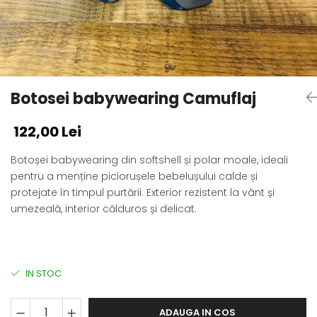
Botosei babywearing Camuflaj
122,00 Lei
Botoșei babywearing din softshell și polar moale, ideali
pentru a menține piciorușele bebelușului calde și
protejate în timpul purtării. Exterior rezistent la vânt și
umezeală, interior călduros și delicat.
IN STOC
ADAUGA IN COS